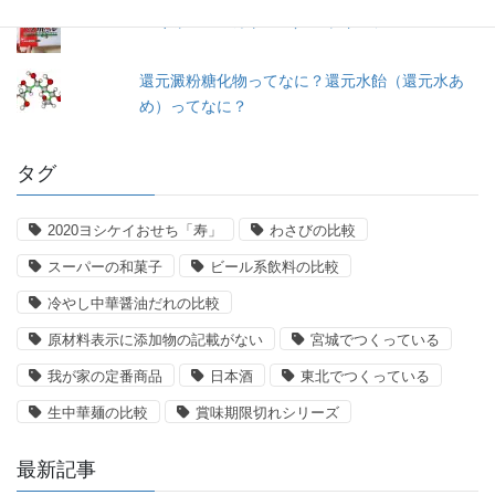
＜冷凍＞ペスカトーレ／ニッキーフーズ
還元澱粉糖化物ってなに？還元水飴（還元水あ
め）ってなに？
タグ
2020ヨシケイおせち「寿」
わさびの比較
スーパーの和菓子
ビール系飲料の比較
冷やし中華醤油だれの比較
原材料表示に添加物の記載がない
宮城でつくっている
我が家の定番商品
日本酒
東北でつくっている
生中華麺の比較
賞味期限切れシリーズ
最新記事