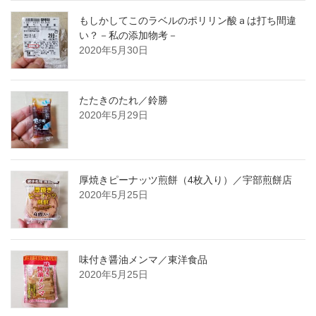
もしかしてこのラベルのポリリン酸ａは打ち間違
い？－私の添加物考－
2020年5月30日
たたきのたれ／鈴勝
2020年5月29日
厚焼きピーナッツ煎餅（4枚入り）／宇部煎餅店
2020年5月25日
味付き醤油メンマ／東洋食品
2020年5月25日