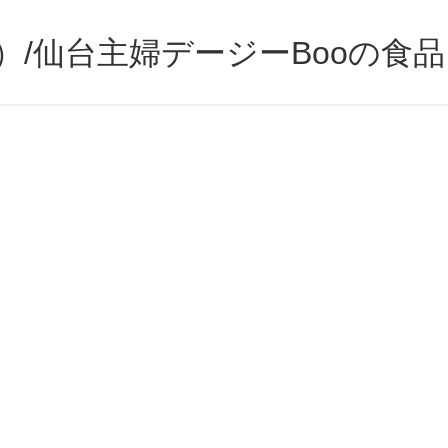
）/仙台主婦デージーBooの食