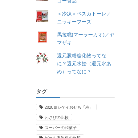
コー食品
＜冷凍＞ペスカトーレ／
ニッキーフーズ
馬拉糕(マーラーカオ)／ヤ
マザキ
還元澱粉糖化物ってな
に？還元水飴（還元水あ
め）ってなに？
タグ
2020ヨシケイおせち「寿」
わさびの比較
スーパーの和菓子
ビール系飲料の比較