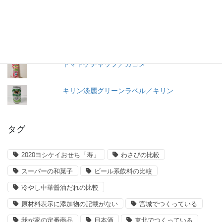
＜冷凍＞ペスカトーレ／ニッキーフーズ
【11年経過】コンソメ洋風だし（2008）瓶入り
／味の素
トマトケチャップ／カゴメ
キリン淡麗グリーンラベル／キリン
タグ
2020ヨシケイおせち「寿」
わさびの比較
スーパーの和菓子
ビール系飲料の比較
冷やし中華醤油だれの比較
原材料表示に添加物の記載がない
宮城でつくっている
我が家の定番商品
日本酒
東北でつくっている