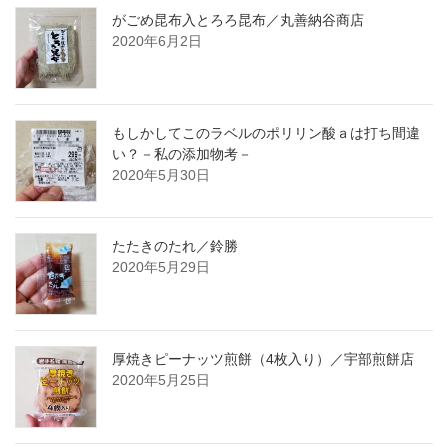
がごめ昆布入とろろ昆布／丸善納谷商店
2020年6月2日
もしかしてこのラベルのポリリン酸ａは打ち間違
い？－私の添加物考－
2020年5月30日
たたきのたれ／鈴勝
2020年5月29日
厚焼きピーナッツ煎餅（4枚入り）／宇部煎餅店
2020年5月25日