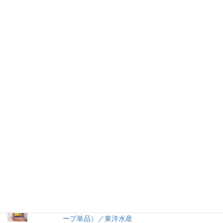
仕事を持つ兼業主婦のデージーBoo（ぶー）です。あるきっかけ
で、食品の添加物に興味を持ちました。食品添加物を頭から否定
する気持ちはありませんが、何が入っているかは知りたいです。
加工食品の原材料は実際に商品の包装を見ないとわからないこと
が多いので、自分の記録用にこのブログを始めました。
人気の投稿とページ
【11年経過】コンソメ洋風だし（2008）瓶入り
／味の素
トマトケチャップ／カゴメ
還元澱粉糖化物ってなに？還元水飴（還元水あ
め）ってなに？
マルちゃんの冷やし中華芳醇醤油だれ1人前（ス
ープ単品）／東洋水産