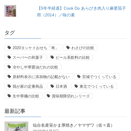
【5年半経過】Cook Do あらびき肉入り麻婆茄子
用（2014）／味の素
タグ
2020ヨシケイおせち「寿」
わさびの比較
スーパーの和菓子
ビール系飲料の比較
冷やし中華醤油だれの比較
原材料表示に添加物の記載がない
宮城でつくっている
我が家の定番商品
日本酒
東北でつくっている
生中華麺の比較
賞味期限切れシリーズ
最新記事
仙台名産笹かま厚焼き／ヤマザワ（佐々直）