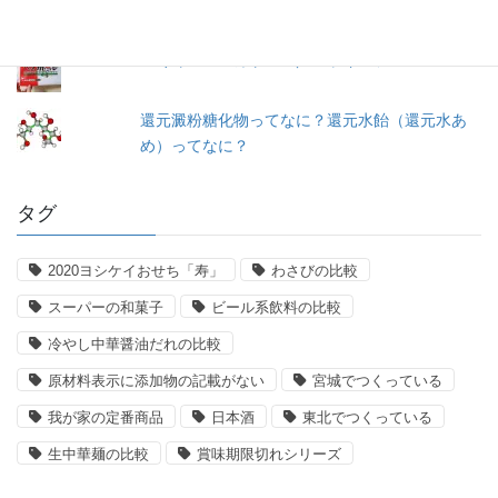
＜冷凍＞ペスカトーレ／ニッキーフーズ
還元澱粉糖化物ってなに？還元水飴（還元水あ
め）ってなに？
タグ
2020ヨシケイおせち「寿」
わさびの比較
スーパーの和菓子
ビール系飲料の比較
冷やし中華醤油だれの比較
原材料表示に添加物の記載がない
宮城でつくっている
我が家の定番商品
日本酒
東北でつくっている
生中華麺の比較
賞味期限切れシリーズ