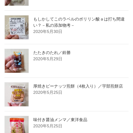
もしかしてこのラベルのポリリン酸ａは打ち間違
い？－私の添加物考－
2020年5月30日
たたきのたれ／鈴勝
2020年5月29日
厚焼きピーナッツ煎餅（4枚入り）／宇部煎餅店
2020年5月25日
味付き醤油メンマ／東洋食品
2020年5月25日