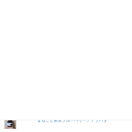
仕事を持つ兼業主婦のデージーBoo（ぶー）です。あるきっかけ
で、食品の添加物に興味を持ちました。食品添加物を頭から否定
する気持ちはありませんが、何が入っているかは知りたいです。
加工食品の原材料は実際に商品の包装を見ないとわからないこと
が多いので、自分の記録用にこのブログを始めました。
人気の投稿とページ
早ゆで３分スパゲティ／マ・マー
トマトケチャップ／カゴメ
うおきち君のうなぎ（蒲焼）／中日交友商会
まるごと果実ブルーベリー／アヲハタ