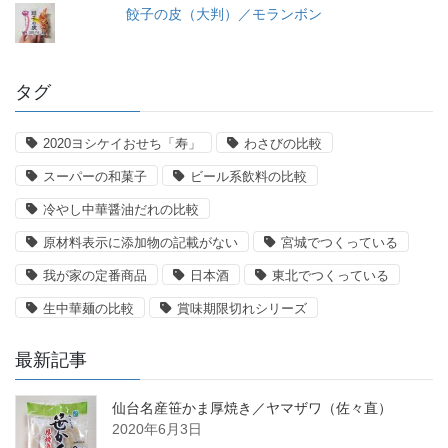
餃子の皮（大判）／モランボン
タグ
2020ヨシケイおせち「寿」
わさびの比較
スーパーの和菓子
ビール系飲料の比較
冷やし中華醤油だれの比較
原材料表示に添加物の記載がない
宮城でつくっている
我が家の定番商品
日本酒
東北でつくっている
生中華麺の比較
賞味期限切れシリーズ
最新記事
仙台名産笹かま厚焼き／ヤマザワ（佐々直）
2020年6月3日