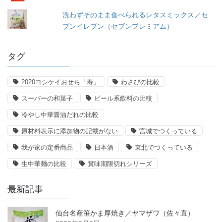
洗わずそのまま食べられるレタスミックス／セ
ブンイレブン（セブンプレミアム）
タグ
2020ヨシケイおせち「寿」
わさびの比較
スーパーの和菓子
ビール系飲料の比較
冷やし中華醤油だれの比較
原材料表示に添加物の記載がない
宮城でつくっている
我が家の定番商品
日本酒
東北でつくっている
生中華麺の比較
賞味期限切れシリーズ
最新記事
仙台名産笹かま厚焼き／ヤマザワ（佐々直）