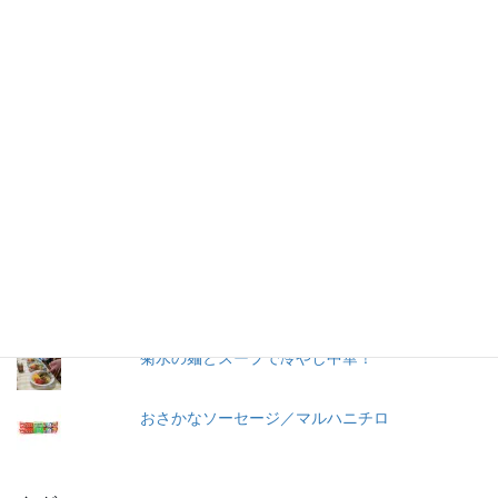
する気持ちはありませんが、何が入っているかは知りたいです。
加工食品の原材料は実際に商品の包装を見ないとわからないこと
が多いので、自分の記録用にこのブログを始めました。
人気の投稿とページ
ごはんに合うこくうま（キムチ）／東海漬物
冷やし中華 ３食入／サンコー食品
還元澱粉糖化物ってなに？還元水飴（還元水あ
め）ってなに？
菊水の麺とスープで冷やし中華！
おさかなソーセージ／マルハニチロ