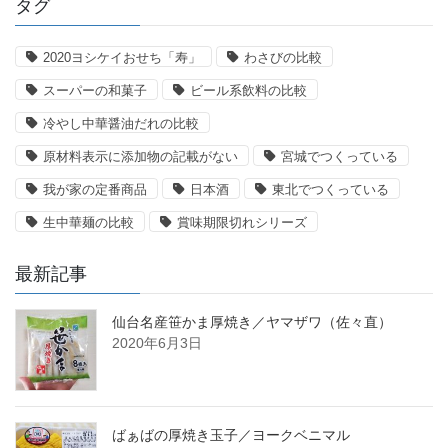
タグ
2020ヨシケイおせち「寿」
わさびの比較
スーパーの和菓子
ビール系飲料の比較
冷やし中華醤油だれの比較
原材料表示に添加物の記載がない
宮城でつくっている
我が家の定番商品
日本酒
東北でつくっている
生中華麺の比較
賞味期限切れシリーズ
最新記事
仙台名産笹かま厚焼き／ヤマザワ（佐々直）
2020年6月3日
ばぁばの厚焼き玉子／ヨークベニマル