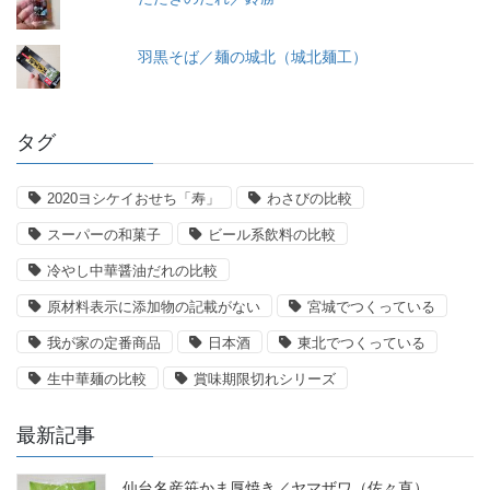
羽黒そば／麺の城北（城北麺工）
タグ
2020ヨシケイおせち「寿」
わさびの比較
スーパーの和菓子
ビール系飲料の比較
冷やし中華醤油だれの比較
原材料表示に添加物の記載がない
宮城でつくっている
我が家の定番商品
日本酒
東北でつくっている
生中華麺の比較
賞味期限切れシリーズ
最新記事
仙台名産笹かま厚焼き／ヤマザワ（佐々直）