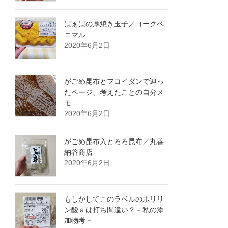
ばぁばの厚焼き玉子／ヨークベ
ニマル
2020年6月2日
がごめ昆布とフコイダンで辿っ
たページ、考えたことの自分メ
モ
2020年6月2日
がごめ昆布入とろろ昆布／丸善
納谷商店
2020年6月2日
もしかしてこのラベルのポリリ
ン酸ａは打ち間違い？－私の添
加物考－