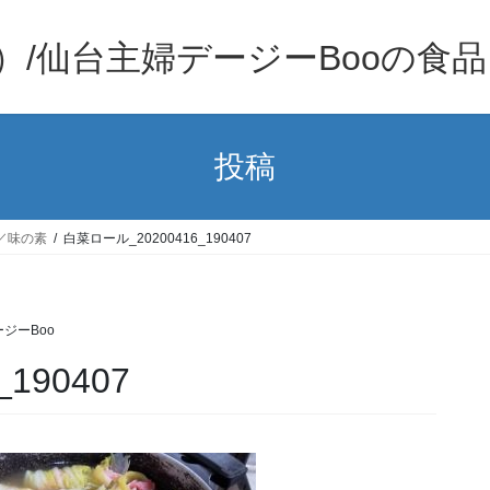
）/仙台主婦デージーBooの食
投稿
／味の素
白菜ロール_20200416_190407
ジーBoo
190407