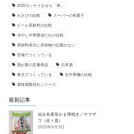
2020ヨシケイおせち「寿」
わさびの比較
スーパーの和菓子
ビール系飲料の比較
冷やし中華醤油だれの比較
原材料表示に添加物の記載がない
宮城でつくっている
我が家の定番商品
日本酒
東北でつくっている
生中華麺の比較
賞味期限切れシリーズ
最新記事
仙台名産笹かま厚焼き／ヤマザ
ワ（佐々直）
2020年6月3日