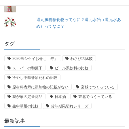
トマトケチャップ／カゴメ
還元澱粉糖化物ってなに？還元水飴（還元水あ
め）ってなに？
タグ
2020ヨシケイおせち「寿」
わさびの比較
スーパーの和菓子
ビール系飲料の比較
冷やし中華醤油だれの比較
原材料表示に添加物の記載がない
宮城でつくっている
我が家の定番商品
日本酒
東北でつくっている
生中華麺の比較
賞味期限切れシリーズ
最新記事