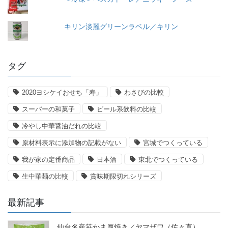
キリン淡麗グリーンラベル／キリン
タグ
2020ヨシケイおせち「寿」
わさびの比較
スーパーの和菓子
ビール系飲料の比較
冷やし中華醤油だれの比較
原材料表示に添加物の記載がない
宮城でつくっている
我が家の定番商品
日本酒
東北でつくっている
生中華麺の比較
賞味期限切れシリーズ
最新記事
仙台名産笹かま厚焼き／ヤマザワ（佐々直）