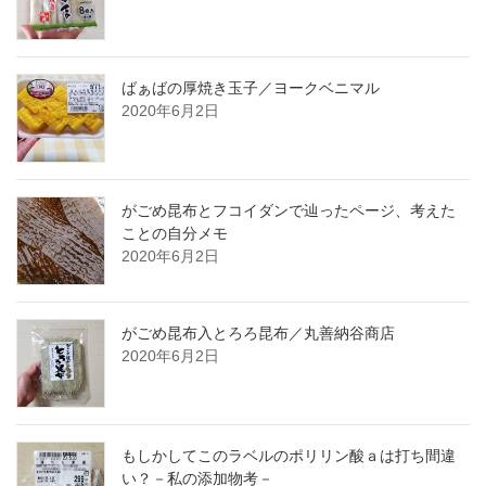
ばぁばの厚焼き玉子／ヨークベニマル
2020年6月2日
がごめ昆布とフコイダンで辿ったページ、考えた
ことの自分メモ
2020年6月2日
がごめ昆布入とろろ昆布／丸善納谷商店
2020年6月2日
もしかしてこのラベルのポリリン酸ａは打ち間違
い？－私の添加物考－