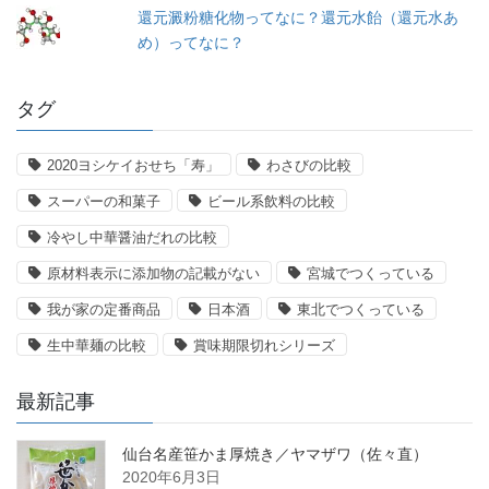
還元澱粉糖化物ってなに？還元水飴（還元水あ
め）ってなに？
タグ
2020ヨシケイおせち「寿」
わさびの比較
スーパーの和菓子
ビール系飲料の比較
冷やし中華醤油だれの比較
原材料表示に添加物の記載がない
宮城でつくっている
我が家の定番商品
日本酒
東北でつくっている
生中華麺の比較
賞味期限切れシリーズ
最新記事
仙台名産笹かま厚焼き／ヤマザワ（佐々直）
2020年6月3日