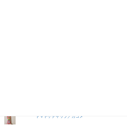
仕事を持つ兼業主婦のデージーBoo（ぶー）です。あるきっかけ
で、食品の添加物に興味を持ちました。食品添加物を頭から否定
する気持ちはありませんが、何が入っているかは知りたいです。
加工食品の原材料は実際に商品の包装を見ないとわからないこと
が多いので、自分の記録用にこのブログを始めました。
人気の投稿とページ
早ゆで３分スパゲティ／マ・マー
【11年経過】コンソメ洋風だし（2008）瓶入り
／味の素
＜冷凍＞ペスカトーレ／ニッキーフーズ
トマトケチャップ／カゴメ