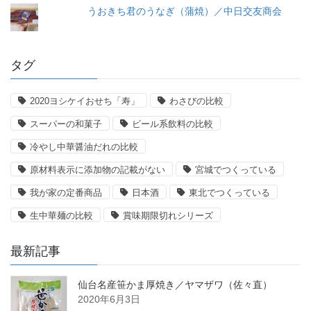
うおきち君のうなぎ（蒲焼）／中日交友商会
タグ
2020ヨシケイおせち「寿」
わさびの比較
スーパーの和菓子
ビール系飲料の比較
冷やし中華醤油だれの比較
原材料表示に添加物の記載がない
宮城でつくっている
我が家の定番商品
日本酒
東北でつくっている
生中華麺の比較
賞味期限切れシリーズ
最新記事
仙台名産笹かま厚焼き／ヤマザワ（佐々直）
2020年6月3日