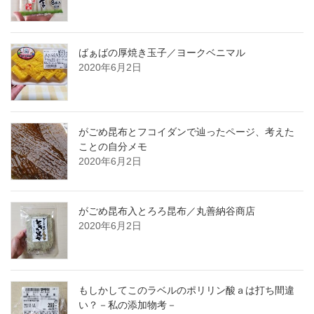
ばぁばの厚焼き玉子／ヨークベニマル
2020年6月2日
がごめ昆布とフコイダンで辿ったページ、考えた
ことの自分メモ
2020年6月2日
がごめ昆布入とろろ昆布／丸善納谷商店
2020年6月2日
もしかしてこのラベルのポリリン酸ａは打ち間違
い？－私の添加物考－