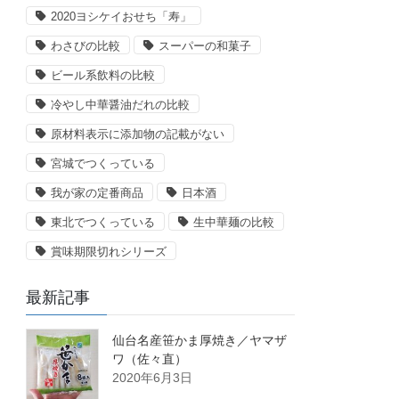
2020ヨシケイおせち「寿」
わさびの比較
スーパーの和菓子
ビール系飲料の比較
冷やし中華醤油だれの比較
原材料表示に添加物の記載がない
宮城でつくっている
我が家の定番商品
日本酒
東北でつくっている
生中華麺の比較
賞味期限切れシリーズ
最新記事
仙台名産笹かま厚焼き／ヤマザ
ワ（佐々直）
2020年6月3日