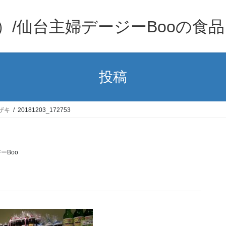
）/仙台主婦デージーBooの食
投稿
ザキ
20181203_172753
ーBoo