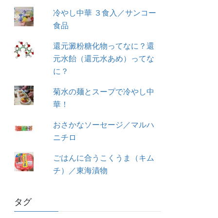
冷やし中華 ３食入／サンコー
食品
還元澱粉糖化物ってなに？還
元水飴（還元水あめ）ってな
に？
菊水の麺とスープで冷やし中
華！
おさかなソーセージ／マルハ
ニチロ
ごはんに合うこくうま（キム
チ）／東海漬物
タグ