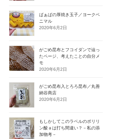
ばぁばの厚焼き玉子／ヨークベ
ニマル
2020年6月2日
がごめ昆布とフコイダンで辿っ
たページ、考えたことの自分メ
モ
2020年6月2日
がごめ昆布入とろろ昆布／丸善
納谷商店
2020年6月2日
もしかしてこのラベルのポリリ
ン酸ａは打ち間違い？－私の添
加物考－