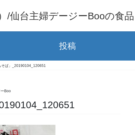
）/仙台主婦デージーBooの食
投稿
ば」_20190104_120651
ーBoo
0104_120651