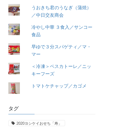
うおきち君のうなぎ（蒲焼）
／中日交友商会
冷やし中華 ３食入／サンコー
食品
早ゆで３分スパゲティ／マ・
マー
＜冷凍＞ペスカトーレ／ニッ
キーフーズ
トマトケチャップ／カゴメ
タグ
2020ヨシケイおせち「寿」