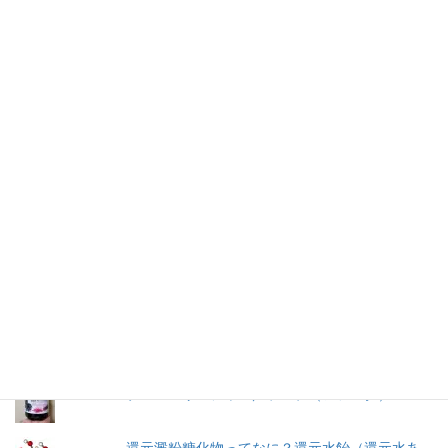
仕事を持つ兼業主婦のデージーBoo（ぶー）です。あるきっかけ
で、食品の添加物に興味を持ちました。食品添加物を頭から否定
する気持ちはありませんが、何が入っているかは知りたいです。
加工食品の原材料は実際に商品の包装を見ないとわからないこと
が多いので、自分の記録用にこのブログを始めました。
人気の投稿とページ
ごはんに合うこくうま（キムチ）／東海漬物
＜冷凍＞ペスカトーレ／ニッキーフーズ
洗わずそのまま食べられるレタスミックス／セ
ブンイレブン（セブンプレミアム）
ブルーベリージャム／ランプ（アヲハタ）
還元澱粉糖化物ってなに？還元水飴（還元水あ