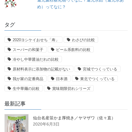
め）ってなに？
タグ
2020ヨシケイおせち「寿」
わさびの比較
スーパーの和菓子
ビール系飲料の比較
冷やし中華醤油だれの比較
原材料表示に添加物の記載がない
宮城でつくっている
我が家の定番商品
日本酒
東北でつくっている
生中華麺の比較
賞味期限切れシリーズ
最新記事
仙台名産笹かま厚焼き／ヤマザワ（佐々直）
2020年6月3日