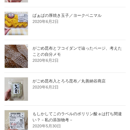
ばぁばの厚焼き玉子／ヨークベニマル
2020年6月2日
がごめ昆布とフコイダンで辿ったページ、考えた
ことの自分メモ
2020年6月2日
がごめ昆布入とろろ昆布／丸善納谷商店
2020年6月2日
もしかしてこのラベルのポリリン酸ａは打ち間違
い？－私の添加物考－
2020年5月30日