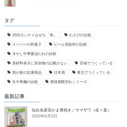
タグ
2020ヨシケイおせち「寿」
わさびの比較
スーパーの和菓子
ビール系飲料の比較
冷やし中華醤油だれの比較
原材料表示に添加物の記載がない
宮城でつくっている
我が家の定番商品
日本酒
東北でつくっている
生中華麺の比較
賞味期限切れシリーズ
最新記事
仙台名産笹かま厚焼き／ヤマザワ（佐々直）
2020年6月3日