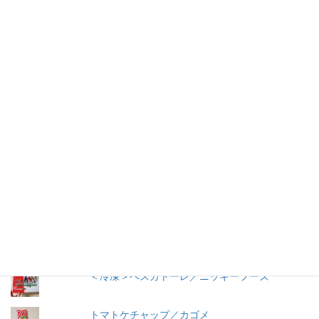
仕事を持つ兼業主婦のデージーBoo（ぶー）です。あるきっかけ
で、食品の添加物に興味を持ちました。食品添加物を頭から否定
する気持ちはありませんが、何が入っているかは知りたいです。
加工食品の原材料は実際に商品の包装を見ないとわからないこと
が多いので、自分の記録用にこのブログを始めました。
人気の投稿とページ
うおきち君のうなぎ（蒲焼）／中日交友商会
冷やし中華 ３食入／サンコー食品
早ゆで３分スパゲティ／マ・マー
＜冷凍＞ペスカトーレ／ニッキーフーズ
トマトケチャップ／カゴメ