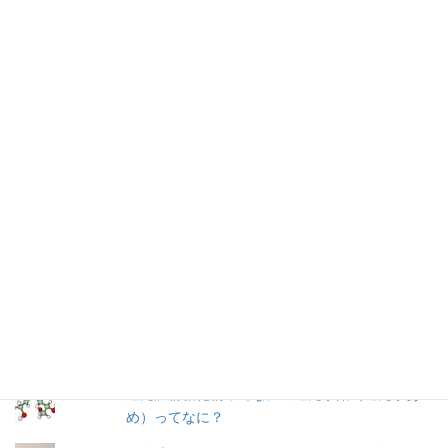
仕事を持つ兼業主婦のデージーBoo（ぶー）です。あるきっかけ
で、食品の添加物に興味を持ちました。食品添加物を頭から否定
する気持ちはありませんが、何が入っているかは知りたいです。
加工食品の原材料は実際に商品の包装を見ないとわからないこと
が多いので、自分の記録用にこのブログを始めました。
人気の投稿とページ
早ゆで３分スパゲティ／マ・マー
【11年経過】コンソメ洋風だし（2008）瓶入り
／味の素
トマトケチャップ／カゴメ
還元澱粉糖化物ってなに？還元水飴（還元水あ
め）ってなに？