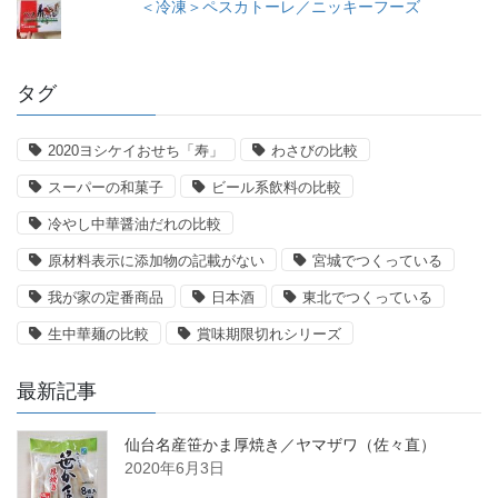
＜冷凍＞ペスカトーレ／ニッキーフーズ
タグ
2020ヨシケイおせち「寿」
わさびの比較
スーパーの和菓子
ビール系飲料の比較
冷やし中華醤油だれの比較
原材料表示に添加物の記載がない
宮城でつくっている
我が家の定番商品
日本酒
東北でつくっている
生中華麺の比較
賞味期限切れシリーズ
最新記事
仙台名産笹かま厚焼き／ヤマザワ（佐々直）
2020年6月3日