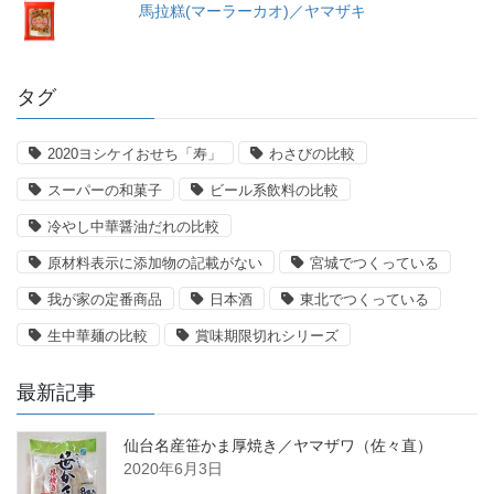
馬拉糕(マーラーカオ)／ヤマザキ
タグ
2020ヨシケイおせち「寿」
わさびの比較
スーパーの和菓子
ビール系飲料の比較
冷やし中華醤油だれの比較
原材料表示に添加物の記載がない
宮城でつくっている
我が家の定番商品
日本酒
東北でつくっている
生中華麺の比較
賞味期限切れシリーズ
最新記事
仙台名産笹かま厚焼き／ヤマザワ（佐々直）
2020年6月3日