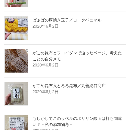
ばぁばの厚焼き玉子／ヨークベニマル
2020年6月2日
がごめ昆布とフコイダンで辿ったページ、考えた
ことの自分メモ
2020年6月2日
がごめ昆布入とろろ昆布／丸善納谷商店
2020年6月2日
もしかしてこのラベルのポリリン酸ａは打ち間違
い？－私の添加物考－