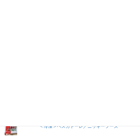
仕事を持つ兼業主婦のデージーBoo（ぶー）です。あるきっかけ
で、食品の添加物に興味を持ちました。食品添加物を頭から否定
する気持ちはありませんが、何が入っているかは知りたいです。
加工食品の原材料は実際に商品の包装を見ないとわからないこと
が多いので、自分の記録用にこのブログを始めました。
人気の投稿とページ
ごはんに合うこくうま（キムチ）／東海漬物
冷やし中華 ３食入／サンコー食品
うおきち君のうなぎ（蒲焼）／中日交友商会
＜冷凍＞ペスカトーレ／ニッキーフーズ