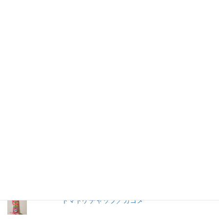
仕事を持つ兼業主婦のデージーBoo（ぶー）です。あるきっかけ
で、食品の添加物に興味を持ちました。食品添加物を頭から否定
する気持ちはありませんが、何が入っているかは知りたいです。
加工食品の原材料は実際に商品の包装を見ないとわからないこと
が多いので、自分の記録用にこのブログを始めました。
人気の投稿とページ
早ゆで３分スパゲティ／マ・マー
＜冷凍＞ペスカトーレ／ニッキーフーズ
【11年経過】コンソメ洋風だし（2008）瓶入り
／味の素
トマトケチャップ／カゴメ