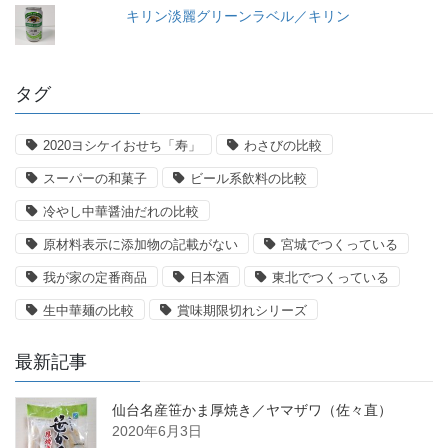
キリン淡麗グリーンラベル／キリン
タグ
2020ヨシケイおせち「寿」
わさびの比較
スーパーの和菓子
ビール系飲料の比較
冷やし中華醤油だれの比較
原材料表示に添加物の記載がない
宮城でつくっている
我が家の定番商品
日本酒
東北でつくっている
生中華麺の比較
賞味期限切れシリーズ
最新記事
仙台名産笹かま厚焼き／ヤマザワ（佐々直）
2020年6月3日