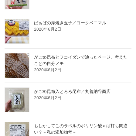
ばぁばの厚焼き玉子／ヨークベニマル
2020年6月2日
がごめ昆布とフコイダンで辿ったページ、考えた
ことの自分メモ
2020年6月2日
がごめ昆布入とろろ昆布／丸善納谷商店
2020年6月2日
もしかしてこのラベルのポリリン酸ａは打ち間違
い？－私の添加物考－