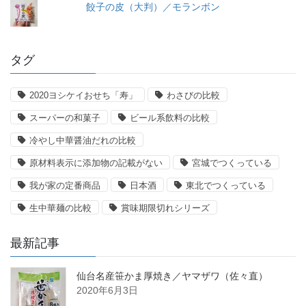
餃子の皮（大判）／モランボン
タグ
2020ヨシケイおせち「寿」
わさびの比較
スーパーの和菓子
ビール系飲料の比較
冷やし中華醤油だれの比較
原材料表示に添加物の記載がない
宮城でつくっている
我が家の定番商品
日本酒
東北でつくっている
生中華麺の比較
賞味期限切れシリーズ
最新記事
仙台名産笹かま厚焼き／ヤマザワ（佐々直）
2020年6月3日