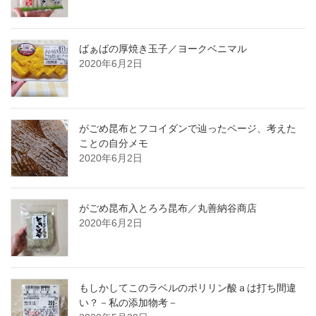
ばぁばの厚焼き玉子／ヨークベニマル
2020年6月2日
がごめ昆布とフコイダンで辿ったページ、考えた
ことの自分メモ
2020年6月2日
がごめ昆布入とろろ昆布／丸善納谷商店
2020年6月2日
もしかしてこのラベルのポリリン酸ａは打ち間違
い？－私の添加物考－