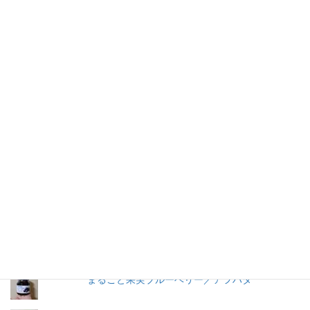
仕事を持つ兼業主婦のデージーBoo（ぶー）です。あるきっかけ
で、食品の添加物に興味を持ちました。食品添加物を頭から否定
する気持ちはありませんが、何が入っているかは知りたいです。
加工食品の原材料は実際に商品の包装を見ないとわからないこと
が多いので、自分の記録用にこのブログを始めました。
人気の投稿とページ
早ゆで３分スパゲティ／マ・マー
トマトケチャップ／カゴメ
うおきち君のうなぎ（蒲焼）／中日交友商会
まるごと果実ブルーベリー／アヲハタ