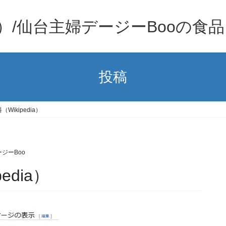
）/仙台主婦デージーBooの食
投稿
Wikipedia）
ジーBoo
edia）