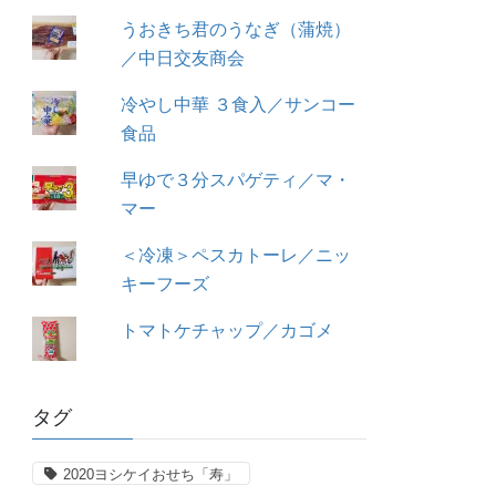
うおきち君のうなぎ（蒲焼）
／中日交友商会
冷やし中華 ３食入／サンコー
食品
早ゆで３分スパゲティ／マ・
マー
＜冷凍＞ペスカトーレ／ニッ
キーフーズ
トマトケチャップ／カゴメ
タグ
2020ヨシケイおせち「寿」